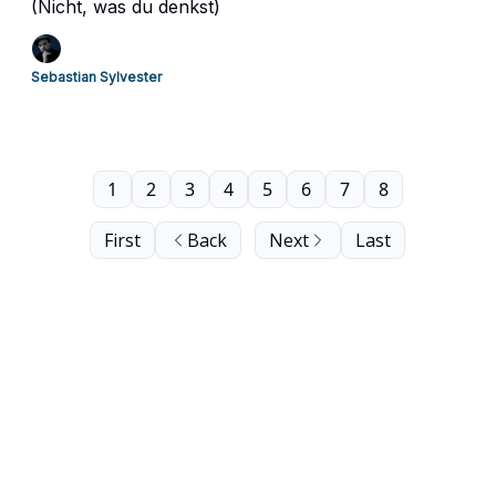
(Nicht, was du denkst)
Sebastian Sylvester
1
2
3
4
5
6
7
8
First
Back
Next
Last