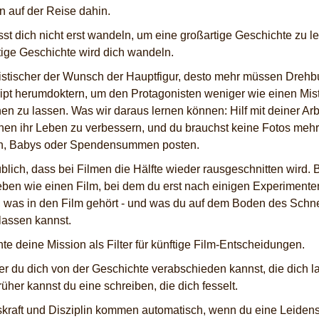
n auf der Reise dahin.
st dich nicht erst wandeln, um eine großartige Geschichte zu le
tige Geschichte wird dich wandeln.
istischer der Wunsch der Hauptfigur, desto mehr müssen Dreh
ipt herumdoktern, um den Protagonisten weniger wie einen Mist
en zu lassen. Was wir daraus lernen können: Hilf mit deiner Arb
en ihr Leben zu verbessern, und du brauchst keine Fotos mehr
n, Babys oder Spendensummen posten.
üblich, dass bei Filmen die Hälfte wieder rausgeschnitten wird. 
eben wie einen Film, bei dem du erst nach einigen Experiment
, was in den Film gehört - und was du auf dem Boden des Sch
lassen kannst.
te deine Mission als Filter für künftige Film-Entscheidungen.
er du dich von der Geschichte verabschieden kannst, die dich l
rüher kannst du eine schreiben, die dich fesselt.
skraft und Disziplin kommen automatisch, wenn du eine Leidens