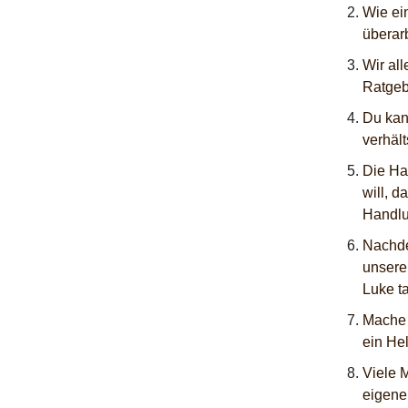
Wie ein
überar
Wir all
Ratgeb
Du kan
verhält
Die Ha
will, d
Handlu
Nachde
unsere
Luke ta
Mache d
ein Hel
Viele M
eigene