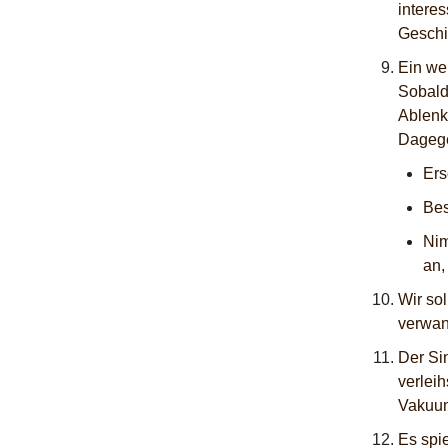
interes
Geschi
Ein we
Sobald
Ablenk
Dagege
Ers
Bes
Nim
an,
Wir sol
verwan
Der Si
verleih
Vakuum
Es spie