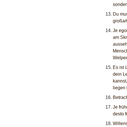
sonder
Du mus
großar
Je ego
am Skr
ausseh
Mensch
Welpe
Es ist 
dein L
kannst
liegen 
Betrach
Je früh
desto f
Willen