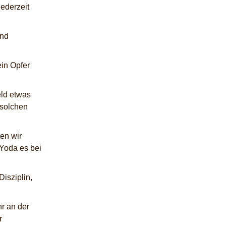
jederzeit
und
ein Opfer
eld etwas
 solchen
en wir
Yoda es bei
Disziplin,
hr an der
r