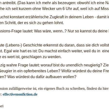
ch antreibt. (Das kann ich mehr als bezeugen: obwohl ich eine 
ehe ich seit kurzem ohne Wecker um 6 Uhr auf, weil ich auf Missi
uchst konstant erzählerische Zugkraft in deinem Leben - damit
n Schritt, der es sich zu gehen lohnt.
ssions-Frage lautet: Was wäre, wenn..? Nur so kannst du deine 
ute (Lebens-) Geschichte erkennst du daran, dass sie dich volls
t. Egal wie hart es ist: Du machst einfach weiter, weil du in ein
ie es wert ist, geschlagen zu werden.
zig wahre Frage lautet: worauf bist du unendlich neugierig? Zie
Neugier in ein opferbereites Leben? Wofür würdest du deine Fre
en? Was würdest du dafür aufbauen wollen?
ion zufälligerweise ist, ein eigenes Buch zu schreiben, findest du hier 
r:
effectivenonfiction.de
sei