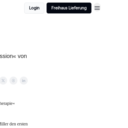
Login
Freihaus Lieferung
ission« von
herapie«
iller den ersten