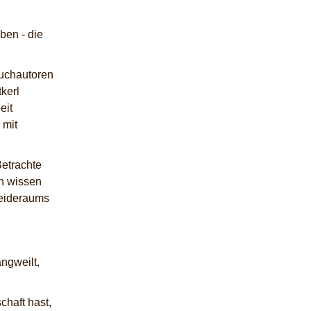
ben - die
buchautoren
kerl
eit
 mit
Betrachte
en wissen
neideraums
angweilt,
chaft hast,