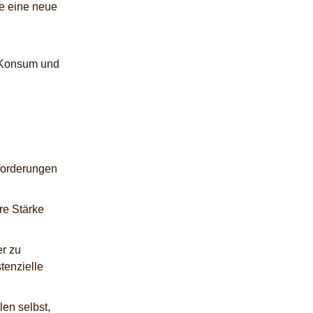
be eine neue
t Konsum und
forderungen
re Stärke
r zu
tenzielle
len selbst,