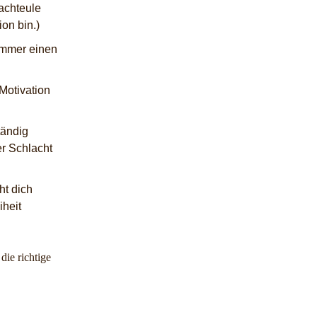
Nachteule
on bin.)
 immer einen
Motivation
tändig
er Schlacht
ht dich
iheit
die richtige