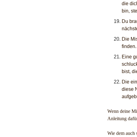
die di
bin, st
Du bra
nächste
Die Mi
finden.
Eine g
schluck
bist, d
Die ein
diese 
aufgeb
Wenn deine Miss
Anleitung dafü
Wie dem auch 