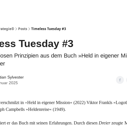
rategie®️
Posts
Timeless Tuesday #3
ess Tuesday #3
tlosen Prinzipien aus dem Buch »Held in eigener M
ler
ian Sylvester
anuar 2025
verschmilzt in
»
Held in eigener Mission« (2022) Viktor Frankls »Logot
eph Campbells »Heldenreise« (1949).
niert er das Buch mit seinen Erfahrungen. Durch diesen
Dreier
zeugte M