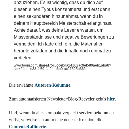
anzuziehen. Es ist wichtig, dass du dich auf
diesen einen Typus konzentrierst und erst dann
einen sekundären hinzunahmst, wenn du in
deinem Hauptbereich Meisterschaft erlangt hast.
Achte darauf, was deine Leser erwarten, um
Missverständnisse und negative Bewertungen zu
vermeiden. Ich lade dich ein, die Materialien
herunterzuladen und die Inhalte noch einmal zu
vertiefen.
www.loom.com/share/f75c5ccebda24162ac9ef580aeb1aba8?
sid=24ddce33-4f69-4a24-a6b0-ac21825b66fb
Die erwähnte
Autoren-Kolumne
.
Zum automatisierten Newsletter/Blog-Recycler geht's
hier
.
Und, wenn du alles kompakt verpackt serviert bekommen
willst, verweise ich auf meine neueste Kreation, die
Content-Raffinerie
.