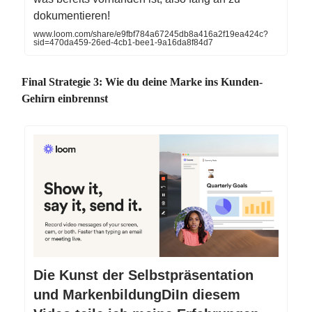
dokumentieren!
www.loom.com/share/e9fbf784a67245db8a416a2f19ea424c?
sid=470da459-26ed-4cb1-bee1-9a16da8f84d7
Final Strategie 3: Wie du deine Marke ins Kunden-
Gehirn einbrennst
Die Kunst der Selbstpräsentation
und MarkenbildungDiIn diesem