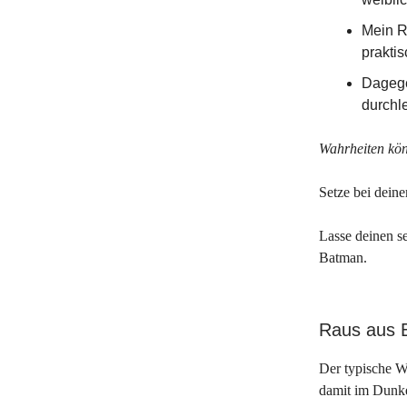
Mein Ra
prakti
Dagege
durchl
Wahrheiten kön
Setze bei dein
Lasse deinen se
Batman.
Raus aus 
Der typische Wi
damit im Dunk