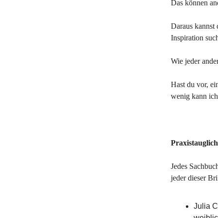
Das können and
Daraus kannst d
Inspiration suc
Wie jeder ander
Hast du vor, ei
wenig kann ich
Praxistauglich
Jedes Sachbuch
jeder dieser B
Julia 
weibli