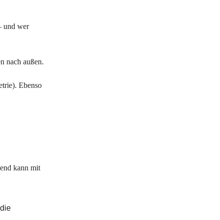
 – und wer
nen nach außen.
etrie). Ebenso
hend kann mit
 die