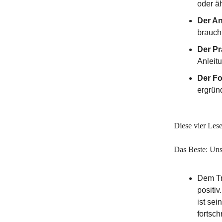
oder äh
Der An
brauch
Der Pr
Anleit
Der Fo
ergrün
Diese vier Lese
Das Beste: Uns
Dem Tr
positi
ist sei
fortsch