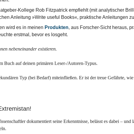
tgeber-Kollege Rob Fitzpatrick empfiehlt (mit analytischer Brill
schen Anleitung »Write useful Books«, praktische Anleitungen zu
n wird es in meinen
Produkten
, aus Forscher-Sicht heraus, pr
euchte erstmal, bevor es losgeht.
nen nebeneinander existieren.
em Buch auf deinen primären Leser-/Autoren-Typus.
kundären Typ (bei Bedarf) miteinfließen. Er ist der treue Gefährte, wi
Extremistan!
ssenschaftler dokumentiert seine Erkenntnisse, belässt es dabei – und l
eln.