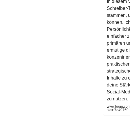
In diesem V
Schreiber-T
stammen, un
können. Ic
Persönlich
einfacher 
primären u
ermutige d
konzentrier
praktischen
strategisch
Inhalte zu 
deine Stärk
Social-Med
zu nutzen.
www.loom.com
sid=f7e49760