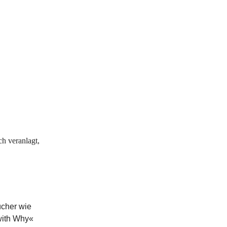
ch veranlagt,
Bücher wie
with Why«