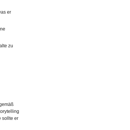
was er
ine
alte zu
urgemäß
orytelling
 sollte er