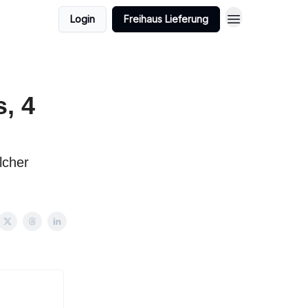
Login
Freihaus Lieferung
, 4
lcher