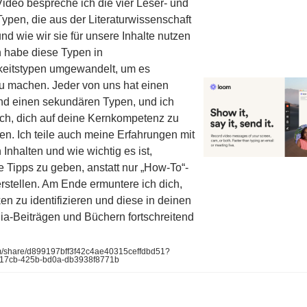
ideo bespreche ich die vier Leser- und
ypen, die aus der Literaturwissenschaft
d wie wir sie für unsere Inhalte nutzen
h habe diese Typen in
keitstypen umgewandelt, um es
zu machen. Jeder von uns hat einen
nd einen sekundären Typen, und ich
ich, dich auf deine Kernkompetenz zu
en. Ich teile auch meine Erfahrungen mit
 Inhalten und wie wichtig es ist,
e Tipps zu geben, anstatt nur „How-To“-
erstellen. Am Ende ermuntere ich dich,
en zu identifizieren und diese in deinen
ia-Beiträgen und Büchern fortschreitend
/share/d899197bff3f42c4ae40315ceffdbd51?
-17cb-425b-bd0a-db3938f8771b