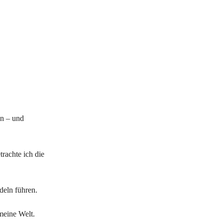
en – und
trachte ich die
deln führen.
 meine Welt.